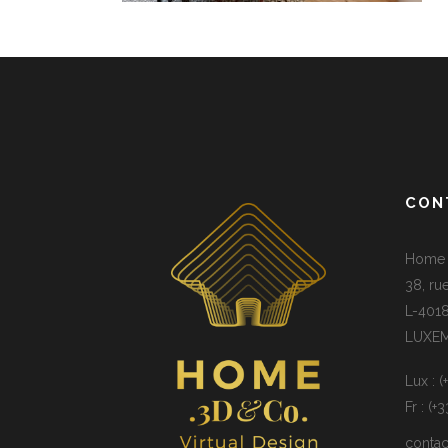
CON
Home 3
38, ru
L-4018
LUXE
Lux : 
Fr : (+
conta