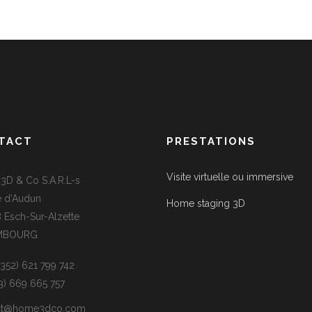
TACT
PRESTATIONS
Visite virtuelle ou immersive
D & Co S.A.R.L-s
e d’Audun
Home staging 3D
 Esch-Sur-Alzette
MBOURG
(+352) 621 799 742
33) 669 665 757
ct@home3dco.com