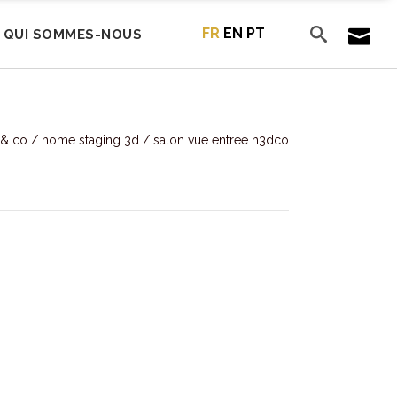
FR
EN
PT
QUI SOMMES-NOUS
& co
/
home staging 3d
/
salon vue entree h3dco