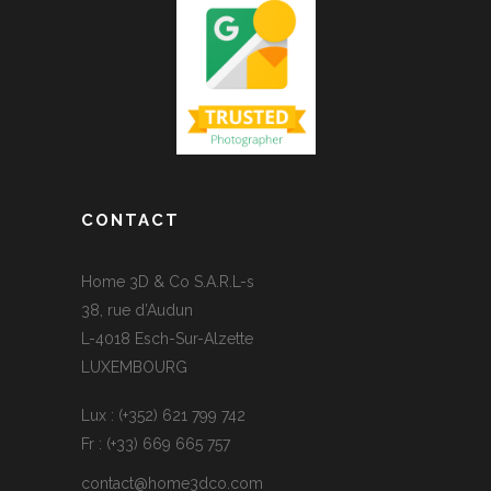
CONTACT
Home 3D & Co S.A.R.L-s
38, rue d’Audun
L-4018 Esch-Sur-Alzette
LUXEMBOURG
Lux : (+352) 621 799 742
Fr : (+33) 669 665 757
contact@home3dco.com