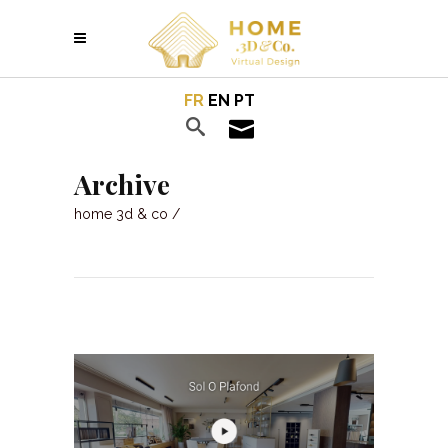
FR
EN
PT
Archive
home 3d & co
/