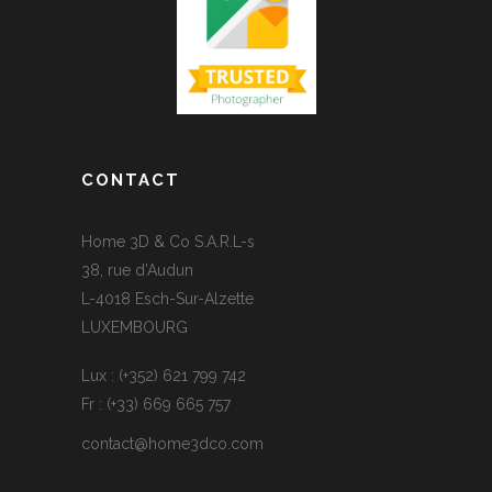
CONTACT
Home 3D & Co S.A.R.L-s
38, rue d’Audun
L-4018 Esch-Sur-Alzette
LUXEMBOURG
Lux : (+352) 621 799 742
Fr : (+33) 669 665 757
contact@home3dco.com