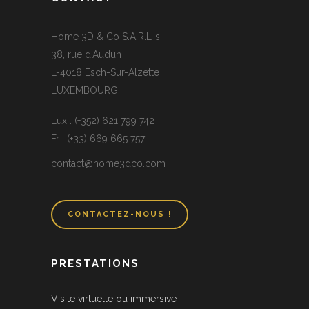
Home 3D & Co S.A.R.L-s
38, rue d’Audun
L-4018 Esch-Sur-Alzette
LUXEMBOURG
Lux : (+352) 621 799 742
Fr : (+33) 669 665 757
contact@home3dco.com
CONTACTEZ-NOUS !
PRESTATIONS
Visite virtuelle ou immersive