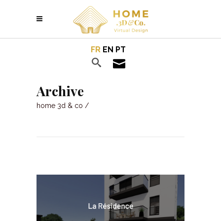
FR
EN
PT
Archive
home 3d & co
/