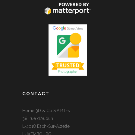
CONTACT
Home 3D & Co S.A.R.L-s
38, rue d’Audun
L-4018 Esch-Sur-Alzette
LUXEMBOURG