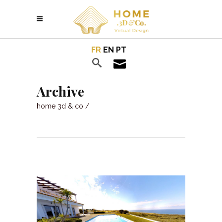
FR
EN
PT
Archive
home 3d & co
/