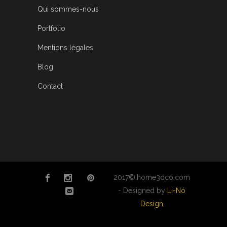
Qui sommes-nous
Portfolio
Mentions légales
Blog
Contact
2017©.home3dco.com
- Designed by
Li-Nó
Design