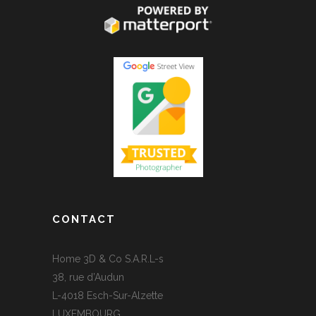
CONTACT
Home 3D & Co S.A.R.L-s
38, rue d’Audun
L-4018 Esch-Sur-Alzette
LUXEMBOURG