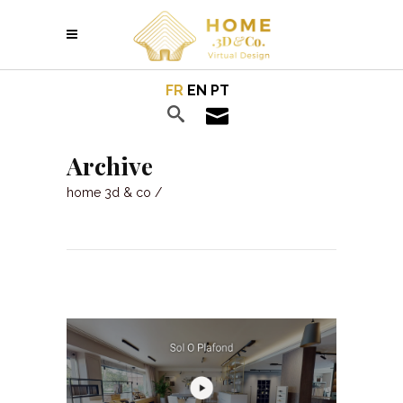
FR
EN
PT
Archive
home 3d & co
/