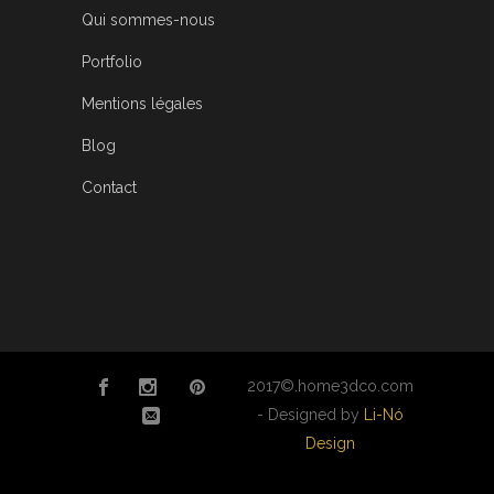
Qui sommes-nous
Portfolio
Mentions légales
Blog
Contact
2017©.home3dco.com
- Designed by
Li-Nó
Design