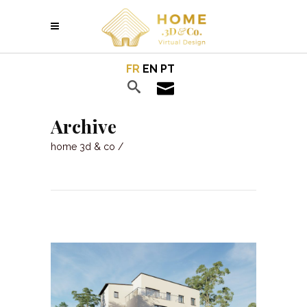
FR
EN
PT
Archive
home 3d & co
/