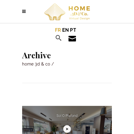
FR
EN
PT
Archive
home 3d & co
/