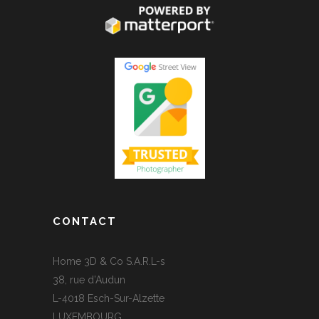
CONTACT
Home 3D & Co S.A.R.L-s
38, rue d’Audun
L-4018 Esch-Sur-Alzette
LUXEMBOURG