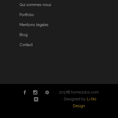
Qui sommes-nous
Portfolio
Mentions légales
Blog
Contact
2017©.home3dco.com
- Designed by
Li-Nó
Design