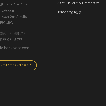
Visite virtuelle ou immersive
D & Co S.A.R.L-s
e d’Audun
Home staging 3D
 Esch-Sur-Alzette
MBOURG
(+352) 621 799 742
33) 669 665 757
ct@home3dco.com
NTACTEZ-NOUS !