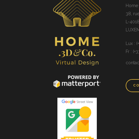
Home 3
38, ru
L-4018
LUXE
Lux : 
Fr : (+
conta
CO