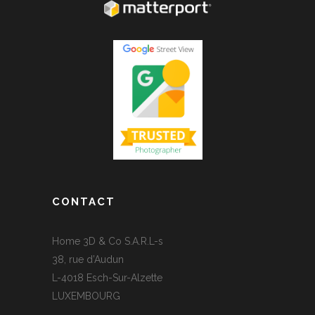
CONTACT
Home 3D & Co S.A.R.L-s
38, rue d’Audun
L-4018 Esch-Sur-Alzette
LUXEMBOURG