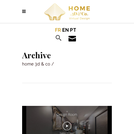
FR
EN
PT
Archive
home 3d & co
/