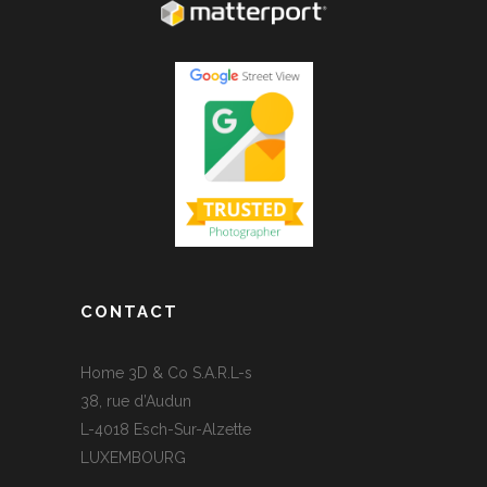
CONTACT
Home 3D & Co S.A.R.L-s
38, rue d’Audun
L-4018 Esch-Sur-Alzette
LUXEMBOURG