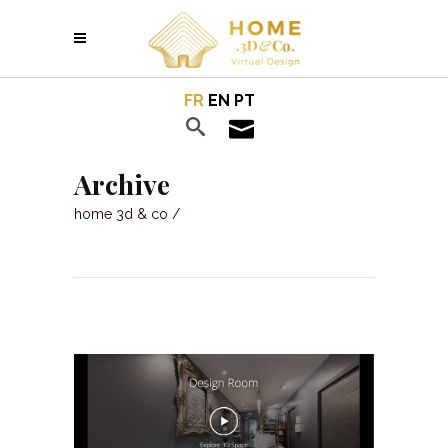
FR
EN
PT
Archive
home 3d & co
/