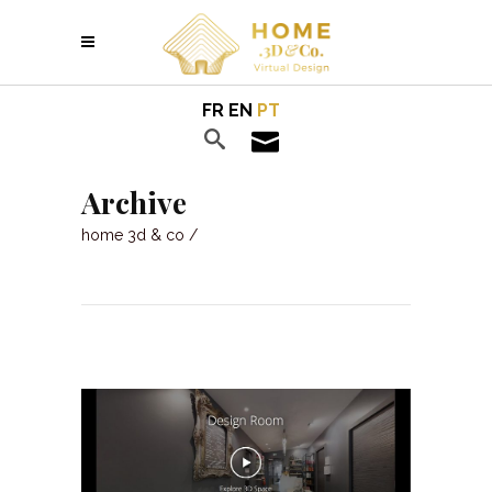
FR
EN
PT
Archive
home 3d & co
/