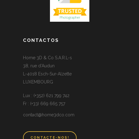
CONTACTOS
Home 3D & Co S.A.R.L-s
38, rue d’Audun
L-4018 Esch-Sur-Alzette
LUXEMBOURG
Lux : (+352) 621 799 742
Fr : (+33) 669 665 757
contact@home3dco.com
CONTACTE-NOS!