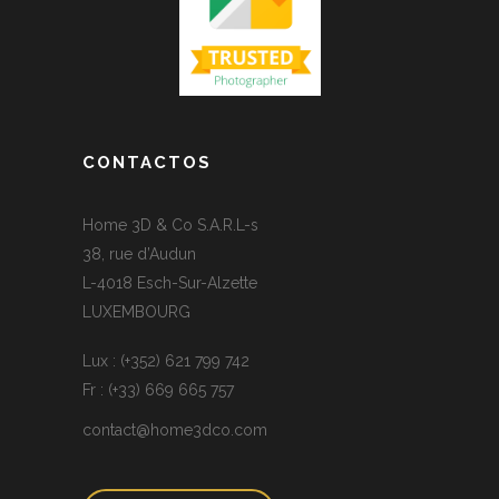
CONTACTOS
Home 3D & Co S.A.R.L-s
38, rue d’Audun
L-4018 Esch-Sur-Alzette
LUXEMBOURG
Lux : (+352) 621 799 742
Fr : (+33) 669 665 757
contact@home3dco.com