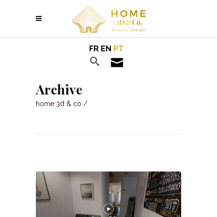
FR
EN
PT
Archive
home 3d & co
/