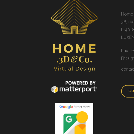
Home 3
38, ru
L-4018
LUXE
Lux : 
Fr : (+
conta
CO