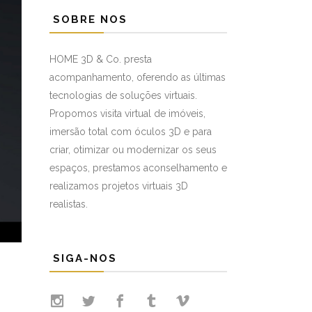
SOBRE NOS
HOME 3D & Co. presta
acompanhamento, oferendo as últimas
tecnologias de soluções virtuais.
Propomos visita virtual de imóveis,
imersão total com óculos 3D e para
criar, otimizar ou modernizar os seus
espaços, prestamos aconselhamento e
realizamos projetos virtuais 3D
realistas.
SIGA-NOS