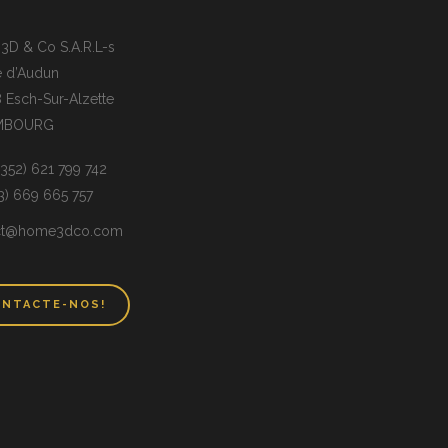
D & Co S.A.R.L-s
e d’Audun
 Esch-Sur-Alzette
MBOURG
(+352) 621 799 742
33) 669 665 757
ct@home3dco.com
NTACTE-NOS!