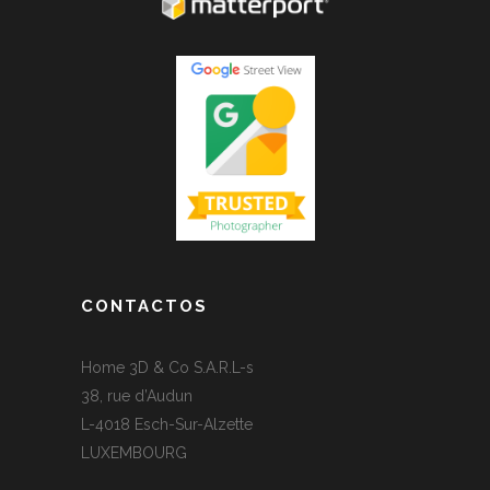
CONTACTOS
Home 3D & Co S.A.R.L-s
38, rue d’Audun
L-4018 Esch-Sur-Alzette
LUXEMBOURG