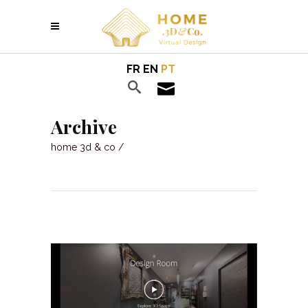
FR
EN
PT
Archive
home 3d & co
/