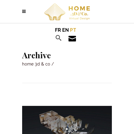
FR
EN
PT
Archive
home 3d & co
/