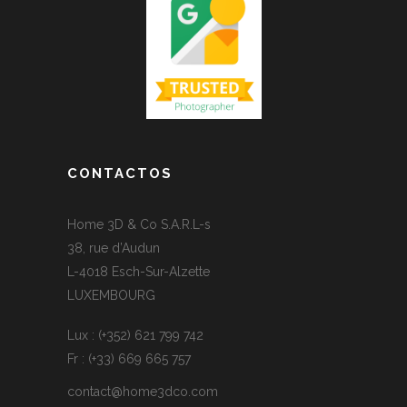
CONTACTOS
Home 3D & Co S.A.R.L-s
38, rue d’Audun
L-4018 Esch-Sur-Alzette
LUXEMBOURG
Lux : (+352) 621 799 742
Fr : (+33) 669 665 757
contact@home3dco.com