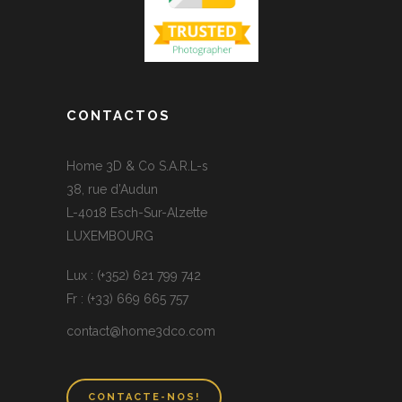
CONTACTOS
Home 3D & Co S.A.R.L-s
38, rue d’Audun
L-4018 Esch-Sur-Alzette
LUXEMBOURG
Lux : (+352) 621 799 742
Fr : (+33) 669 665 757
contact@home3dco.com
CONTACTE-NOS!