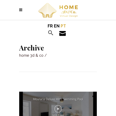
FR
EN
PT
Archive
home 3d & co
/