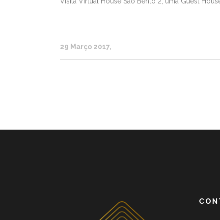
Visita Virtual House São Bento 2, uma Guest Hous
29 Março 2017
CON