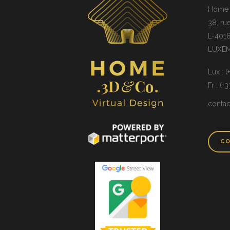
Home 3
38, ru
L-4018
LUXE
Lux : 
Fr : (+
conta
CO