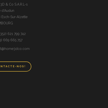
D & Co S.A.R.L-s
e d’Audun
 Esch-Sur-Alzette
MBOURG
(+352) 621 799 742
33) 669 665 757
ct@home3dco.com
NTACTE-NOS!