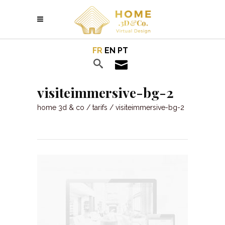
FR
EN
PT
visiteimmersive-bg-2
home 3d & co
/
tarifs
/
visiteimmersive-bg-2