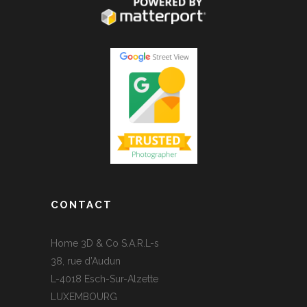
CONTACT
Home 3D & Co S.A.R.L-s
38, rue d’Audun
L-4018 Esch-Sur-Alzette
LUXEMBOURG