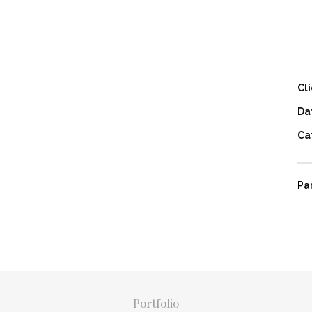
Cl
Da
Ca
Pa
Portfolio