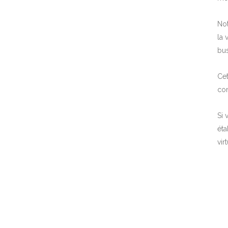
No
la 
bus
Cet
co
Si 
éta
vir