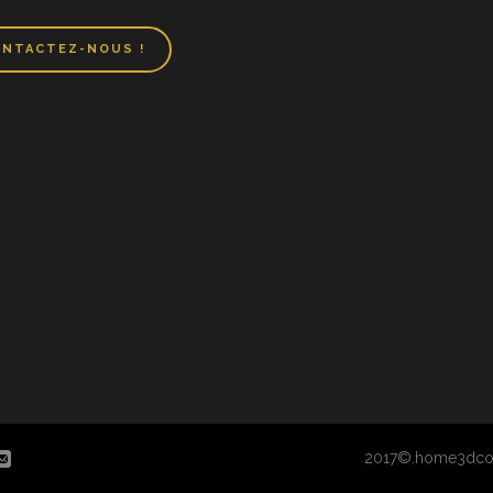
NTACTEZ-NOUS !
2017©.home3dco