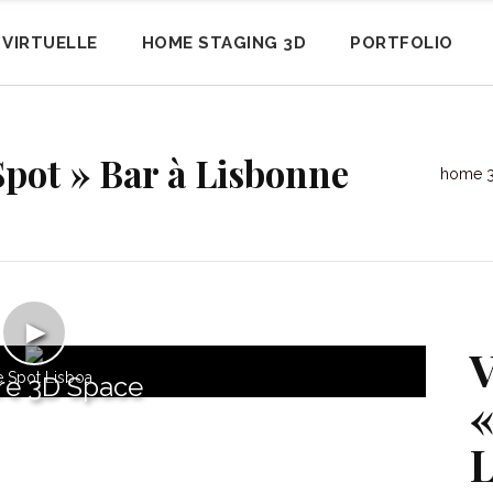
E VIRTUELLE
HOME STAGING 3D
PORTFOLIO
 Spot » Bar à Lisbonne
home 3
►
V
 Spot Lisboa
re 3D Space
«