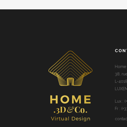
CON
Home 3
38, ru
L-4018
LUXE
Lux : 
Fr : (+
conta