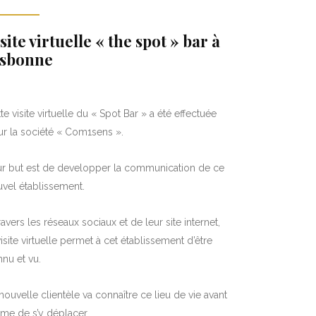
site virtuelle « the spot » bar à
isbonne
te visite virtuelle du « Spot Bar » a été effectuée
r la société « Com1sens ».
ur but est de developper la communication de ce
vel établissement.
ravers les réseaux sociaux et de leur site internet,
visite virtuelle permet à cet établissement d’être
nu et vu.
nouvelle clientèle va connaître ce lieu de vie avant
me de s’y déplacer.