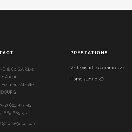
TACT
PRESTATIONS
Visite virtuelle ou immersive
D & Co S.A.R.L-s
e d’Audun
Home staging 3D
 Esch-Sur-Alzette
MBOURG
(+352) 621 799 742
33) 669 665 757
ct@home3dco.com