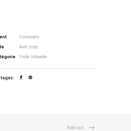
ient
Com1sens
te
Avril 2019
tégorie
Visite Virtuelle
rtagez:
Suivant