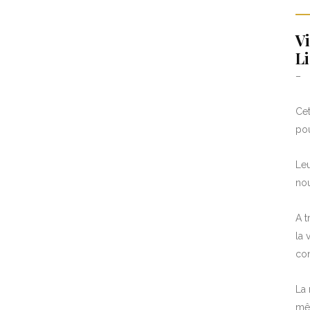
Vi
L
–
Cet
pou
Le
nou
A t
la 
con
La 
mê