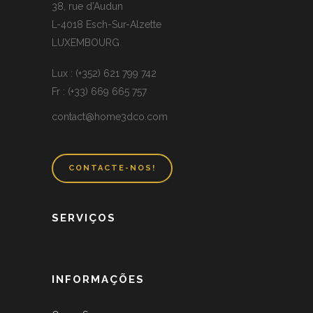
38, rue d’Audun
L-4018 Esch-Sur-Alzette
LUXEMBOURG
Lux : (+352) 621 799 742
Fr : (+33) 669 665 757
contact@home3dco.com
CONTACTE-NOS!
SERVIÇOS
INFORMAÇÕES