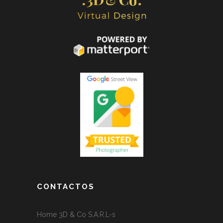
CONTACTOS
Home 3D & Co S.A.R.L-s