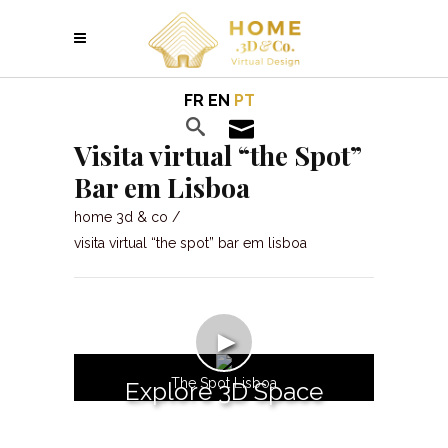
FR
EN
PT
Visita virtual “the Spot”
Bar em Lisboa
home 3d & co
/
visita virtual “the spot” bar em lisboa
►
The Spot Lisboa
Explore 3D Space